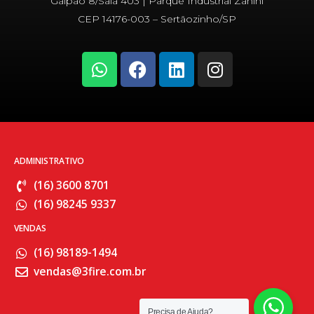
Galpão 8/Sala 403 | Parque Industrial Zanini
CEP 14176-003 – Sertãozinho/SP
W
F
L
I
h
a
i
n
a
c
n
s
t
e
k
t
s
b
e
a
a
o
d
g
p
o
i
r
ADMINISTRATIVO
p
k
n
a
(16) 3600 8701
m
(16) 98245 9337
VENDAS
(16) 98189-1494
vendas@3fire.com.br
Precisa de Ajuda?