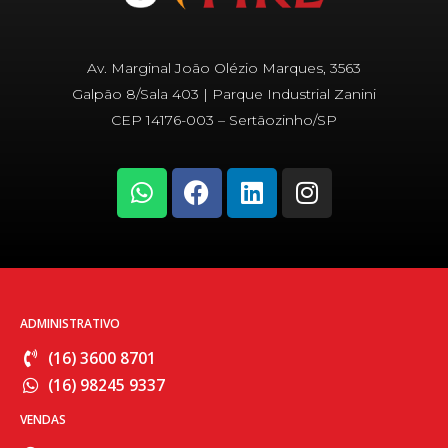
Av. Marginal João Olézio Marques, 3563
Galpão 8/Sala 403 | Parque Industrial Zanini
CEP 14176-003 – Sertãozinho/SP
W
F
L
I
h
a
i
n
a
c
n
s
t
e
k
t
s
b
e
a
a
o
d
g
p
o
i
r
ADMINISTRATIVO
p
k
n
a
(16) 3600 8701
m
(16) 98245 9337
VENDAS