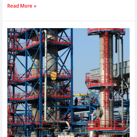
Read More »
Sistemas
de
Proteção
contra
Incêndios
para
Painéis
Elétricos