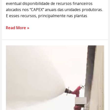
eventual disponibilidade de recursos financeiros
alocados nos “CAPEX” anuais das unidades produtoras.
E esses recursos, principalmente nas plantas
Read More »
Sistemas
de
Proteção
contra
Incêndios
para
armazéns
de
Açúcar
a
Granel