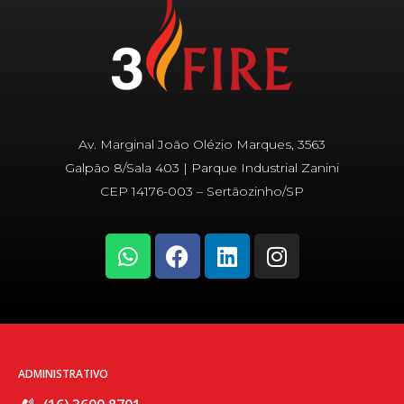
Av. Marginal João Olézio Marques, 3563
Galpão 8/Sala 403 | Parque Industrial Zanini
CEP 14176-003 – Sertãozinho/SP
W
F
L
I
h
a
i
n
a
c
n
s
t
e
k
t
s
b
e
a
a
o
d
g
p
o
i
r
ADMINISTRATIVO
p
k
n
a